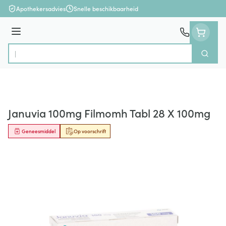
Ga naar de inhoud
Apothekersadvies
Snelle beschikbaarheid
Menu
Zoek
Product, merk, categorie...
Januvia 100mg Filmomh Tabl 28 X 100mg
Geneesmiddel
Op voorschrift