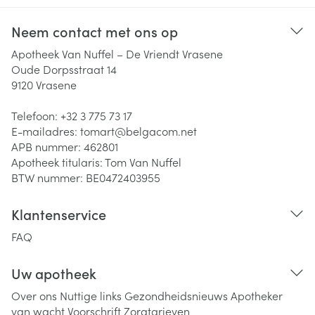
Neem contact met ons op
Apotheek Van Nuffel – De Vriendt Vrasene
Oude Dorpsstraat 14
9120
Vrasene
Telefoon:
+32 3 775 73 17
E-mailadres:
tomart@
belgacom.net
APB nummer:
462801
Apotheek titularis:
Tom Van Nuffel
BTW nummer:
BE0472403955
Klantenservice
FAQ
Uw apotheek
Over ons
Nuttige links
Gezondheidsnieuws
Apotheker
van wacht
Voorschrift
Zorgtarieven