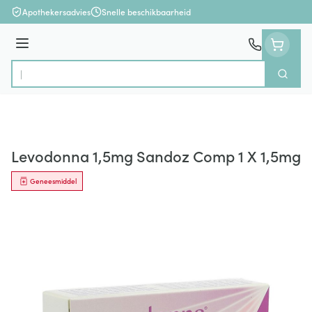
Ga naar de inhoud
Apothekersadvies
Snelle beschikbaarheid
Menu
Zoek
Product, merk, categorie...
Levodonna 1,5mg Sandoz Comp 1 X 1,5mg
Geneesmiddel