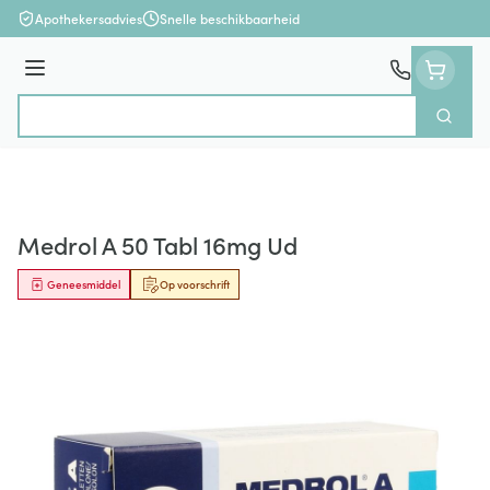
Ga naar de inhoud
Apothekersadvies
Snelle beschikbaarheid
Menu
Zoek
Product, merk, categorie...
Medrol A 50 Tabl 16mg Ud
Geneesmiddel
Op voorschrift