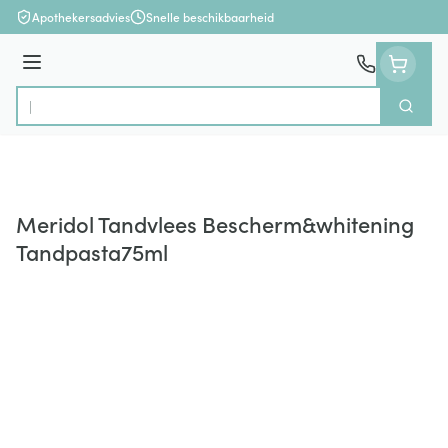
Ga naar de inhoud
Apothekersadvies
Snelle beschikbaarheid
Menu
Zoek
Product, merk, categorie...
Meridol Tandvlees Bescherm&whitening
Tandpasta75ml