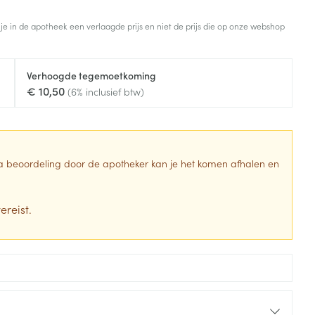
Toon meer
 je in de apotheek een verlaagde prijs en niet de prijs die op onze webshop
Diagnosetesten en
stress
Vlooien en teken
meetapparatuur
Oren
Mond en keel
Verhoogde tegemoetkoming
Alcoholtest
g
Oordopjes
Zuigtabletten
€ 10,50
(6% inclusief btw)
herapie -
Mond, muil of snavel
Bloeddrukmeter
ls
en -druppels
Oorreiniging
Spray - oplossing
Cholesteroltest
zen
Oordruppels
Hartslagmeter
ulpmiddelen
 Na beoordeling door de apotheker kan je het komen afhalen en
Toon meer
ereist.
erming
Hygiëne
Ergonomie
ning en -
Aambeien
s
Bad en douche
Ademhaling en zuurstof
je
Badkamer