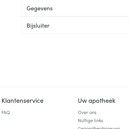
Gegevens
ging
Supplementen
Insectenwe
Mondmaskers
middelen
ssen
Bijsluiter
 -
id
d
Zelfbruiner
Scheren
Klantenservice
Uw apotheek
FAQ
Over ons
Nuttige links
Gezondheidsnieuws