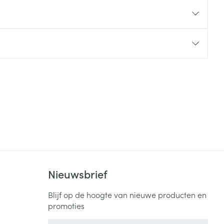
rende
Parfums en
geurproducten
CBD
Nieuwsbrief
Blijf op de hoogte van nieuwe producten en
promoties
E-mail adres