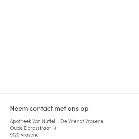
Haar
Gezichtsverzor
Pillendozen en
accessoires
Pigmentstoorni
Gevoelige huid
geïrriteerde hu
Gemengde hui
Doffe huid
Toon meer
Snurken
Neem contact met ons op
Apotheek Van Nuffel – De Vriendt Vrasene
Oude Dorpsstraat 14
9120
Vrasene