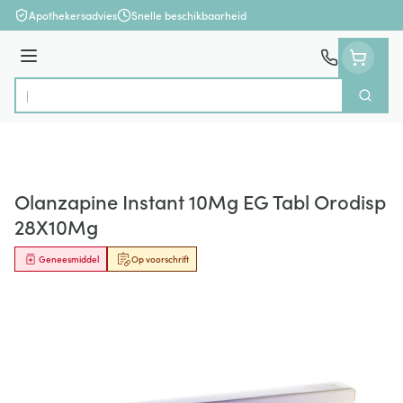
Ga naar de inhoud
Apothekersadvies
Snelle beschikbaarheid
Menu
Zoek
Product, merk, categorie...
Olanzapine Instant 10Mg EG Tabl Orodisp
28X10Mg
Geneesmiddel
Op voorschrift