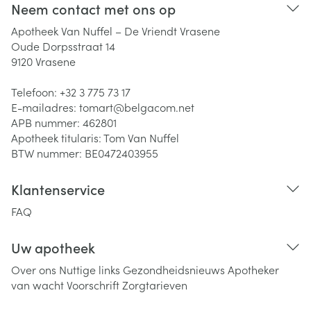
Neem contact met ons op
Apotheek Van Nuffel – De Vriendt Vrasene
Oude Dorpsstraat 14
9120
Vrasene
Telefoon:
+32 3 775 73 17
E-mailadres:
tomart@
belgacom.net
APB nummer:
462801
Apotheek titularis:
Tom Van Nuffel
BTW nummer:
BE0472403955
Klantenservice
FAQ
Uw apotheek
Over ons
Nuttige links
Gezondheidsnieuws
Apotheker
van wacht
Voorschrift
Zorgtarieven