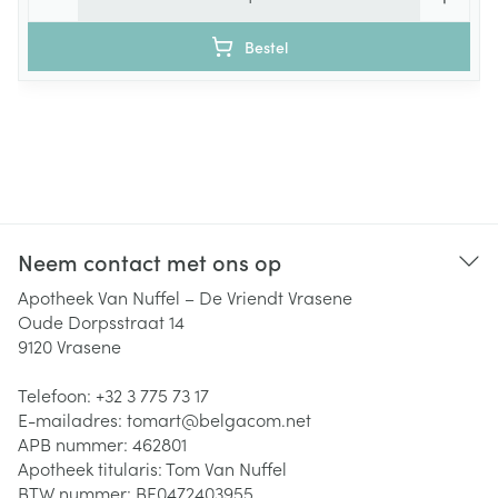
Bestel
Neem contact met ons op
Apotheek Van Nuffel – De Vriendt Vrasene
Oude Dorpsstraat 14
9120
Vrasene
Telefoon:
+32 3 775 73 17
E-mailadres:
tomart@
belgacom.net
APB nummer:
462801
Apotheek titularis:
Tom Van Nuffel
BTW nummer:
BE0472403955