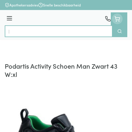
Ga naar de inhoud
Apothekersadvies
Snelle beschikbaarheid
Menu
Zoek
Product, merk, categorie...
Podartis Activity Schoen Man Zwart 43
W:xl