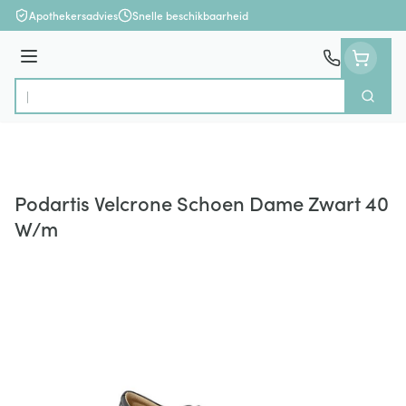
Ga naar de inhoud
Apothekersadvies
Snelle beschikbaarheid
Menu
Zoek
Product, merk, categorie...
Podartis Velcrone Schoen Dame Zwart 40
W/m