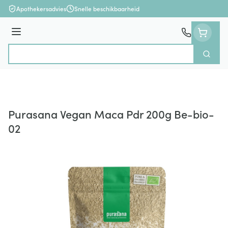
Ga naar de inhoud
Apothekersadvies
Snelle beschikbaarheid
Menu
Zoek
Product, merk, categorie...
Purasana Vegan Maca Pdr 200g Be-bio-
02