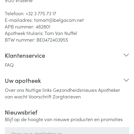
9120
Vrasene
Telefoon:
+32 3 775 73 17
E-mailadres:
tomart@
belgacom.net
APB nummer:
462801
Apotheek titularis:
Tom Van Nuffel
BTW nummer:
BE0472403955
Klantenservice
FAQ
Uw apotheek
Over ons
Nuttige links
Gezondheidsnieuws
Apotheker
van wacht
Voorschrift
Zorgtarieven
Nieuwsbrief
Blijf op de hoogte van nieuwe producten en promoties
E-mail adres