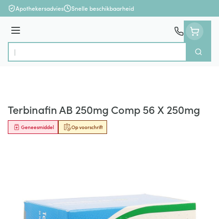
Ga naar de inhoud
Apothekersadvies
Snelle beschikbaarheid
Menu
Zoek
Product, merk, categorie...
Terbinafin AB 250mg Comp 56 X 250mg
Geneesmiddel
Op voorschrift