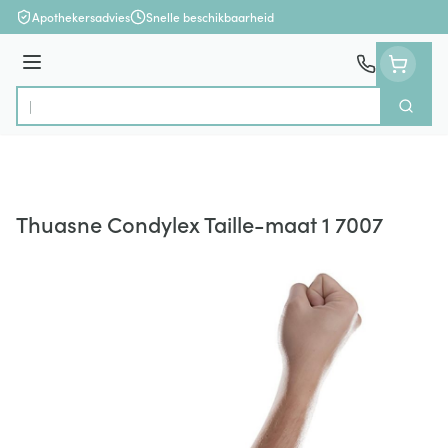
Ga naar de inhoud
Apothekersadvies
Snelle beschikbaarheid
Menu
Zoek
Product, merk, categorie...
Thuasne Condylex Taille-maat 1 7007