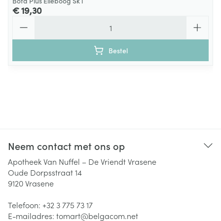
Bota Plus Elleboog Sk l
€ 19,30
Aantal
Bestel
Neem contact met ons op
Apotheek Van Nuffel – De Vriendt Vrasene
Oude Dorpsstraat 14
9120
Vrasene
Telefoon:
+32 3 775 73 17
E-mailadres:
tomart@
belgacom.net