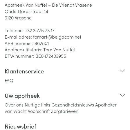
Apotheek Van Nuffel – De Vriendt Vrasene
Oude Dorpsstraat 14
9120
Vrasene
Telefoon:
+32 3 775 73 17
E-mailadres:
tomart@
belgacom.net
APB nummer:
462801
Apotheek titularis:
Tom Van Nuffel
BTW nummer:
BE0472403955
Klantenservice
FAQ
Uw apotheek
Over ons
Nuttige links
Gezondheidsnieuws
Apotheker
van wacht
Voorschrift
Zorgtarieven
Nieuwsbrief