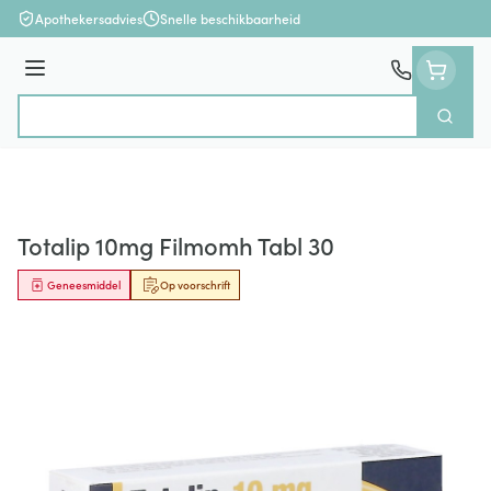
Ga naar de inhoud
Apothekersadvies
Snelle beschikbaarheid
Menu
Zoek
Product, merk, categorie...
Totalip 10mg Filmomh Tabl 30
Geneesmiddel
Op voorschrift