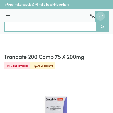
Ga naar de inhoud
Apothekersadvies
Snelle beschikbaarheid
Menu
Zoek
Product, merk, categorie...
Trandate 200 Comp 75 X 200mg
Geneesmiddel
Op voorschrift