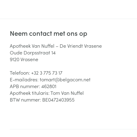
Zuurstof
Eelt
Eksteroog - lik
Ademhalingsste
Toon meer
Neem contact met ons op
Spieren en gew
Apotheek Van Nuffel – De Vriendt Vrasene
Oude Dorpsstraat 14
Specifiek voor
9120
Vrasene
Naalden en spu
Lichaamsverzo
Telefoon:
+32 3 775 73 17
Infecties
Spuiten
Deodorant
E-mailadres:
tomart@
belgacom.net
Oplossing voor 
APB nummer:
462801
Gezichtsverzor
Apotheek titularis:
Tom Van Nuffel
Naalden
Luizen
BTW nummer:
BE0472403955
Naalden voor i
pennaalden
Diagnostica
Toon meer