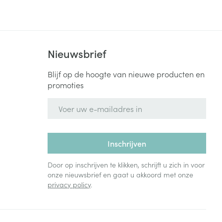
Bed
ng zon
Doorliggen - decubitis
Toon meer
ie
Urinewegen
Nieuwsbrief
id, spanning
Stoppen met roken
Blijf op de hoogte van nieuwe producten en
promoties
 en intieme
Gezichtsreiniging -
ontschminken
n Orthopedie
Instrumenten
E-mail adres
sche
n anticonceptie
Reinigingsmelk, - crème, -
Anti tumor middelen
olie en gel
jn
Inschrijven
Tonic - lotion
zorging
Anesthesie
Micellair water
Door op inschrijven te klikken, schrijft u zich in voor
onze nieuwsbrief en gaat u akkoord met onze
Specifiek voor de ogen
privacy policy
.
t
ie
Diverse geneesmiddelen
Toon meer