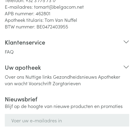
Telefoon:
+32 3 775 73 17
E-mailadres:
tomart@
belgacom.net
APB nummer:
462801
Apotheek titularis:
Tom Van Nuffel
BTW nummer:
BE0472403955
Klantenservice
FAQ
Uw apotheek
Over ons
Nuttige links
Gezondheidsnieuws
Apotheker
van wacht
Voorschrift
Zorgtarieven
Nieuwsbrief
Blijf op de hoogte van nieuwe producten en promoties
E-mail adres