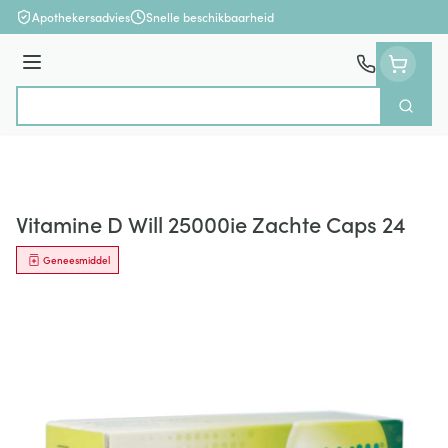
Ga naar de inhoud
Apothekersadvies
Snelle beschikbaarheid
Menu
Zoek
Product, merk, categorie...
Vitamine D Will 25000ie Zachte Caps 24
Geneesmiddel