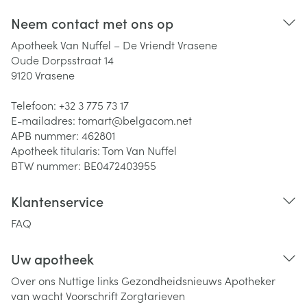
Neem contact met ons op
Apotheek Van Nuffel – De Vriendt Vrasene
Oude Dorpsstraat 14
9120
Vrasene
Telefoon:
+32 3 775 73 17
E-mailadres:
tomart@
belgacom.net
APB nummer:
462801
Apotheek titularis:
Tom Van Nuffel
BTW nummer:
BE0472403955
Klantenservice
FAQ
Uw apotheek
Over ons
Nuttige links
Gezondheidsnieuws
Apotheker
van wacht
Voorschrift
Zorgtarieven