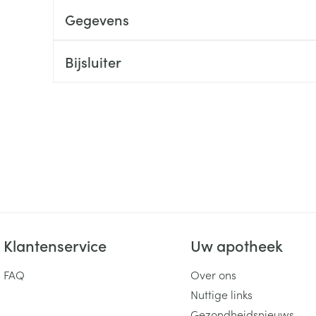
Gegevens
ging
Supplementen
Insectenwe
Mondmaskers
middelen
ssen
Bijsluiter
 -
id
d
Zelfbruiner
Scheren
Klantenservice
Uw apotheek
FAQ
Over ons
Nuttige links
Gezondheidsnieuws