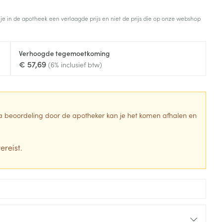
Toon meer
 je in de apotheek een verlaagde prijs en niet de prijs die op onze webshop
Diagnosetesten en
stress
Vlooien en teken
meetapparatuur
Oren
Mond en keel
Verhoogde tegemoetkoming
Alcoholtest
g
Oordopjes
Zuigtabletten
€ 57,69
(6% inclusief btw)
herapie -
Mond, muil of snavel
Bloeddrukmeter
ls
en -druppels
Oorreiniging
Spray - oplossing
Cholesteroltest
zen
Oordruppels
Hartslagmeter
ulpmiddelen
 Na beoordeling door de apotheker kan je het komen afhalen en
Toon meer
ereist.
erming
Hygiëne
Ergonomie
ning en -
Aambeien
s
Bad en douche
Ademhaling en zuurstof
je
Badkamer