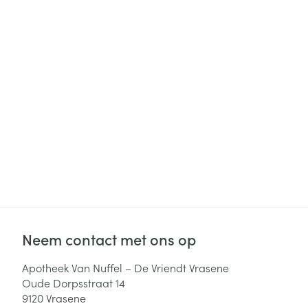
Haar
Gezichtsverzor
Pillendozen en
accessoires
Pigmentstoorni
Gevoelige huid
geïrriteerde hu
Gemengde hui
Doffe huid
Toon meer
Snurken
Neem contact met ons op
Apotheek Van Nuffel – De Vriendt Vrasene
Oude Dorpsstraat 14
9120
Vrasene