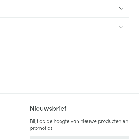
rende
Parfums en
geurproducten
CBD
Nieuwsbrief
Blijf op de hoogte van nieuwe producten en
promoties
E-mail adres