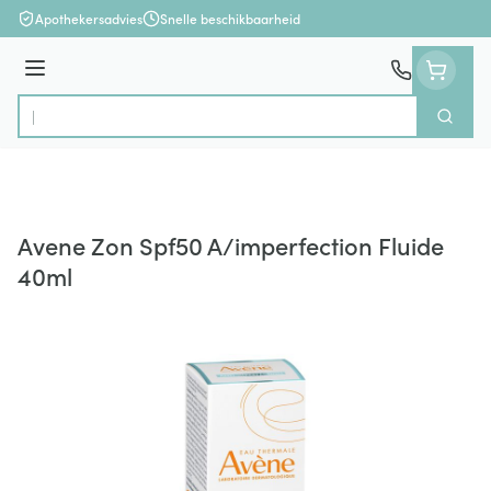
Ga naar de inhoud
Apothekersadvies
Snelle beschikbaarheid
Menu
Zoek
Product, merk, categorie...
Avene Zon Spf50 A/imperfection Fluide
40ml