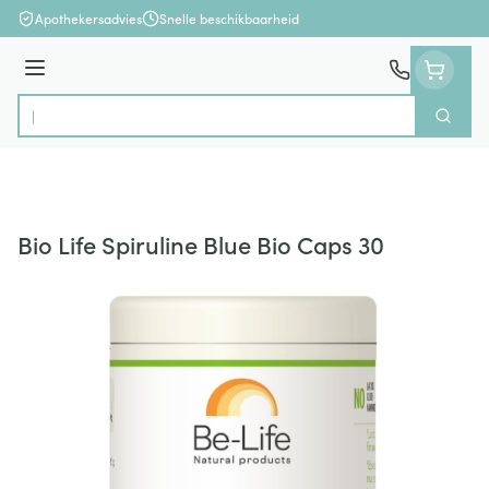
Ga naar de inhoud
Apothekersadvies
Snelle beschikbaarheid
Menu
Zoek
Product, merk, categorie...
Bio Life Spiruline Blue Bio Caps 30