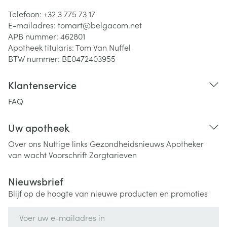
Telefoon:
+32 3 775 73 17
E-mailadres:
tomart@
belgacom.net
APB nummer:
462801
Apotheek titularis:
Tom Van Nuffel
BTW nummer:
BE0472403955
Klantenservice
FAQ
Uw apotheek
Over ons
Nuttige links
Gezondheidsnieuws
Apotheker
van wacht
Voorschrift
Zorgtarieven
Nieuwsbrief
Blijf op de hoogte van nieuwe producten en promoties
E-mail adres