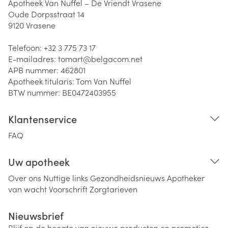
Apotheek Van Nuffel – De Vriendt Vrasene
Oude Dorpsstraat 14
9120
Vrasene
Telefoon:
+32 3 775 73 17
E-mailadres:
tomart@
belgacom.net
APB nummer:
462801
Apotheek titularis:
Tom Van Nuffel
BTW nummer:
BE0472403955
Klantenservice
FAQ
Uw apotheek
Over ons
Nuttige links
Gezondheidsnieuws
Apotheker
van wacht
Voorschrift
Zorgtarieven
Nieuwsbrief
Blijf op de hoogte van nieuwe producten en promoties