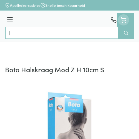
Ga naar de inhoud
Apothekersadvies
Snelle beschikbaarheid
Menu
Zoek
Product, merk, categorie...
Bota Halskraag Mod Z H 10cm S