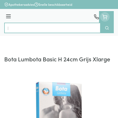
Ga naar de inhoud
Apothekersadvies
Snelle beschikbaarheid
Menu
Zoek
Product, merk, categorie...
Bota Lumbota Basic H 24cm Grijs Xlarge