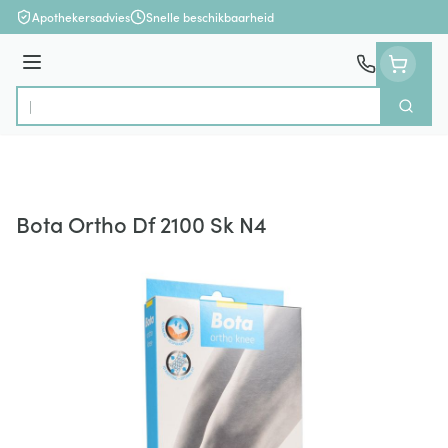
Ga naar de inhoud
Apothekersadvies
Snelle beschikbaarheid
Menu
Zoek
Product, merk, categorie...
Bota Ortho Df 2100 Sk N4