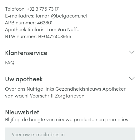
Telefoon:
+32 3 775 73 17
E-mailadres:
tomart@
belgacom.net
APB nummer:
462801
Apotheek titularis:
Tom Van Nuffel
BTW nummer:
BE0472403955
Klantenservice
FAQ
Uw apotheek
Over ons
Nuttige links
Gezondheidsnieuws
Apotheker
van wacht
Voorschrift
Zorgtarieven
Nieuwsbrief
Blijf op de hoogte van nieuwe producten en promoties
E-mail adres