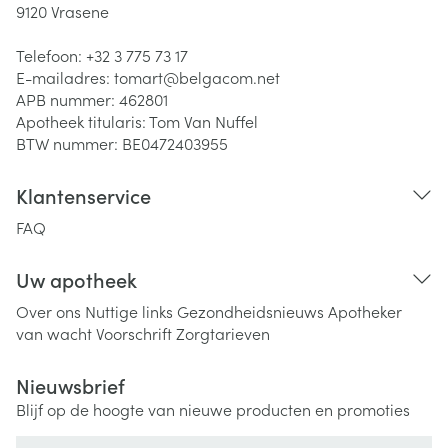
9120
Vrasene
Telefoon:
+32 3 775 73 17
E-mailadres:
tomart@
belgacom.net
APB nummer:
462801
Apotheek titularis:
Tom Van Nuffel
BTW nummer:
BE0472403955
Klantenservice
FAQ
Uw apotheek
Over ons
Nuttige links
Gezondheidsnieuws
Apotheker
van wacht
Voorschrift
Zorgtarieven
Nieuwsbrief
Blijf op de hoogte van nieuwe producten en promoties
E-mail adres