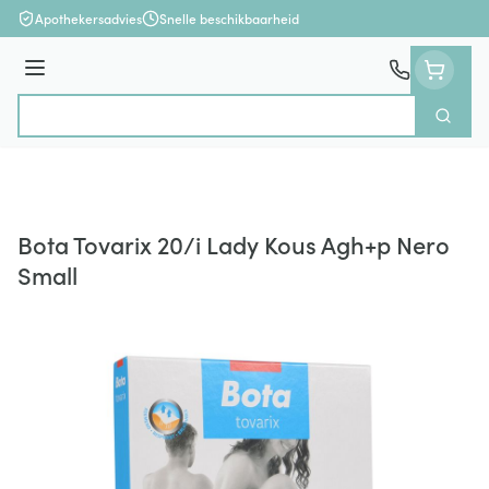
Ga naar de inhoud
Apothekersadvies
Snelle beschikbaarheid
Menu
Zoek
Product, merk, categorie...
Bota Tovarix 20/i Lady Kous Agh+p Nero
Small