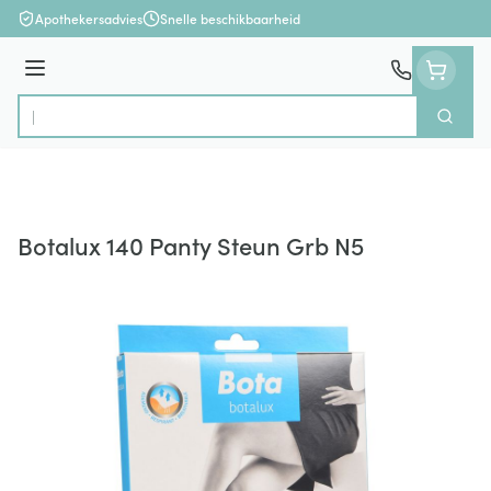
Ga naar de inhoud
Apothekersadvies
Snelle beschikbaarheid
Menu
Zoek
Product, merk, categorie...
Botalux 140 Panty Steun Grb N5