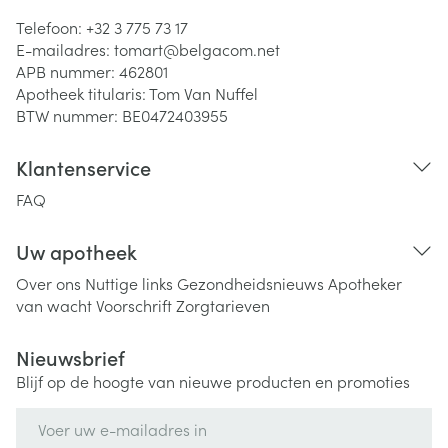
Telefoon:
+32 3 775 73 17
E-mailadres:
tomart@
belgacom.net
APB nummer:
462801
Apotheek titularis:
Tom Van Nuffel
BTW nummer:
BE0472403955
Klantenservice
FAQ
Uw apotheek
Over ons
Nuttige links
Gezondheidsnieuws
Apotheker
van wacht
Voorschrift
Zorgtarieven
Nieuwsbrief
Blijf op de hoogte van nieuwe producten en promoties
E-mail adres