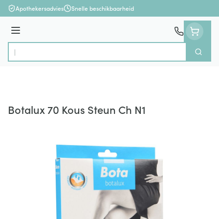
Ga naar de inhoud
Apothekersadvies
Snelle beschikbaarheid
Menu
Zoek
Product, merk, categorie...
Botalux 70 Kous Steun Ch N1