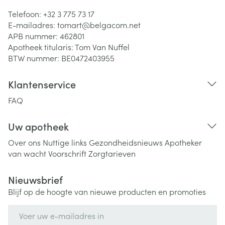
Telefoon:
+32 3 775 73 17
E-mailadres:
tomart@
belgacom.net
APB nummer:
462801
Apotheek titularis:
Tom Van Nuffel
BTW nummer:
BE0472403955
Klantenservice
FAQ
Uw apotheek
Over ons
Nuttige links
Gezondheidsnieuws
Apotheker
van wacht
Voorschrift
Zorgtarieven
Nieuwsbrief
Blijf op de hoogte van nieuwe producten en promoties
E-mail adres