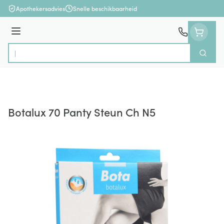
Ga naar de inhoud
Apothekersadvies
Snelle beschikbaarheid
Menu
Zoek
Product, merk, categorie...
Botalux 70 Panty Steun Ch N5