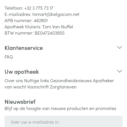
Telefoon:
+32 3 775 73 17
E-mailadres:
tomart@
belgacom.net
APB nummer:
462801
Apotheek titularis:
Tom Van Nuffel
BTW nummer:
BE0472403955
Klantenservice
FAQ
Uw apotheek
Over ons
Nuttige links
Gezondheidsnieuws
Apotheker
van wacht
Voorschrift
Zorgtarieven
Nieuwsbrief
Blijf op de hoogte van nieuwe producten en promoties
E-mail adres