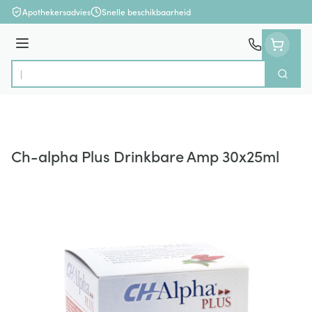
Ga naar de inhoud
Apothekersadvies
Snelle beschikbaarheid
Menu
Zoek
Product, merk, categorie...
Ch-alpha Plus Drinkbare Amp 30x25ml