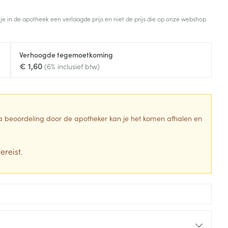
Toon meer
 je in de apotheek een verlaagde prijs en niet de prijs die op onze webshop
Diagnosetesten en
stress
Vlooien en teken
meetapparatuur
Oren
Mond en keel
Verhoogde tegemoetkoming
Alcoholtest
g
Oordopjes
Zuigtabletten
€ 1,60
(6% inclusief btw)
herapie -
Mond, muil of snavel
Bloeddrukmeter
ls
en -druppels
Oorreiniging
Spray - oplossing
Cholesteroltest
zen
Oordruppels
Hartslagmeter
ulpmiddelen
 Na beoordeling door de apotheker kan je het komen afhalen en
Toon meer
ereist.
erming
Hygiëne
Ergonomie
ning en -
Aambeien
s
Bad en douche
Ademhaling en zuurstof
je
Badkamer