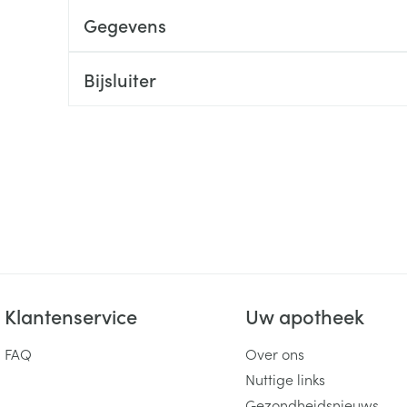
Gegevens
ging
Supplementen
Insectenwe
Mondmaskers
middelen
ssen
Bijsluiter
 -
id
d
Zelfbruiner
Scheren
Klantenservice
Uw apotheek
FAQ
Over ons
Nuttige links
Gezondheidsnieuws