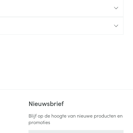
rende
Parfums en
geurproducten
CBD
Nieuwsbrief
Blijf op de hoogte van nieuwe producten en
promoties
E-mail adres