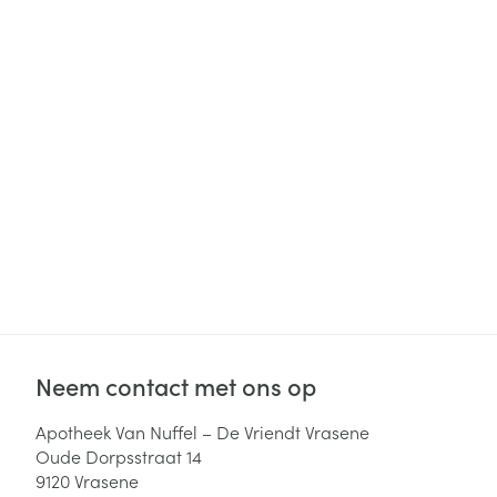
Haar
Gezichtsverzor
Pillendozen en
accessoires
Pigmentstoorni
Gevoelige huid
geïrriteerde hu
Gemengde hui
Doffe huid
Toon meer
Snurken
Neem contact met ons op
Apotheek Van Nuffel – De Vriendt Vrasene
Oude Dorpsstraat 14
9120
Vrasene