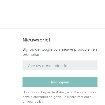
rende
Parfums en
geurproducten
Nieuwsbrief
Blijf op de hoogte van nieuwe producten en
promoties
E-mail adres
CBD
Inschrijven
Door op inschrijven te klikken, schrijft u zich in voor
onze nieuwsbrief en gaat u akkoord met onze
privacy policy
.