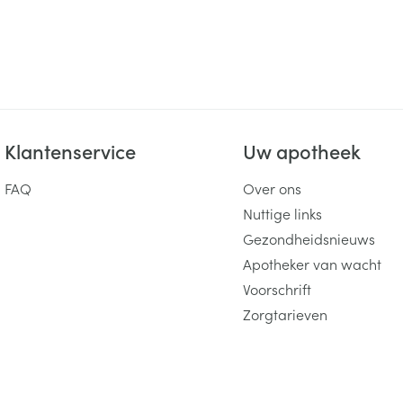
ging
Supplementen
Insectenwe
Mondmaskers
middelen
ssen
 -
id
Klantenservice
Uw apotheek
d
FAQ
Over ons
Nuttige links
Gezondheidsnieuws
Apotheker van wacht
Zelfbruiner
Scheren
Voorschrift
Zorgtarieven