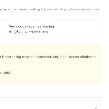
Toon meer
 je in de apotheek een verlaagde prijs en niet de prijs die op onze webshop
Diagnosetesten en
stress
Vlooien en teken
meetapparatuur
Oren
Mond en keel
Verhoogde tegemoetkoming
Alcoholtest
g
Oordopjes
Zuigtabletten
€ 2,62
(6% inclusief btw)
herapie -
Mond, muil of snavel
Bloeddrukmeter
ls
en -druppels
Oorreiniging
Spray - oplossing
Cholesteroltest
zen
Oordruppels
Hartslagmeter
ulpmiddelen
 Na beoordeling door de apotheker kan je het komen afhalen en
Toon meer
ereist.
erming
Hygiëne
Ergonomie
ning en -
Aambeien
s
Bad en douche
Ademhaling en zuurstof
je
Badkamer