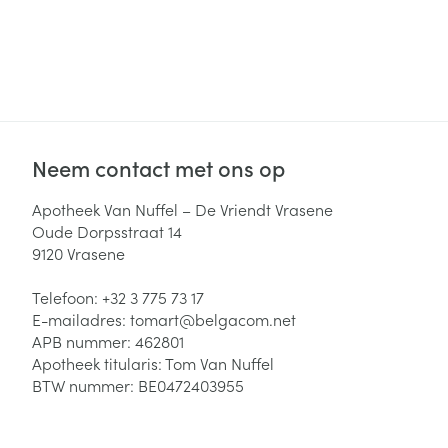
Haar
Gezichtsverzor
Pillendozen en
accessoires
Pigmentstoorni
Gevoelige huid
geïrriteerde hu
Neem contact met ons op
Gemengde hui
Doffe huid
Apotheek Van Nuffel – De Vriendt Vrasene
Oude Dorpsstraat 14
Toon meer
9120
Vrasene
Telefoon:
+32 3 775 73 17
Snurken
E-mailadres:
tomart@
belgacom.net
APB nummer:
462801
Apotheek titularis:
Tom Van Nuffel
BTW nummer:
BE0472403955