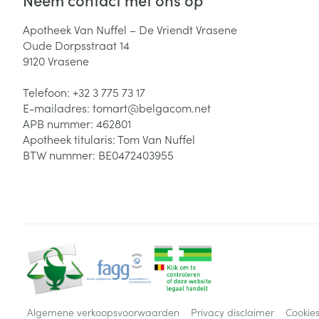
Apotheek Van Nuffel – De Vriendt Vrasene
Oude Dorpsstraat 14
9120
Vrasene
Telefoon:
+32 3 775 73 17
E-mailadres:
tomart@
belgacom.net
APB nummer:
462801
Apotheek titularis:
Tom Van Nuffel
BTW nummer:
BE0472403955
Algemene verkoopsvoorwaarden
Privacy disclaimer
Cookie