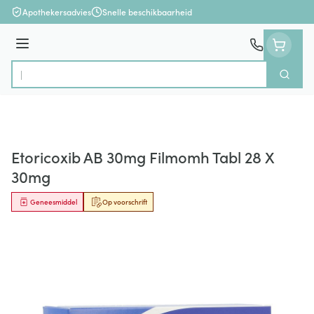
Ga naar de inhoud
Apothekersadvies
Snelle beschikbaarheid
Menu
Zoek
Product, merk, categorie...
Etoricoxib AB 30mg Filmomh Tabl 28 X
30mg
Geneesmiddel
Op voorschrift