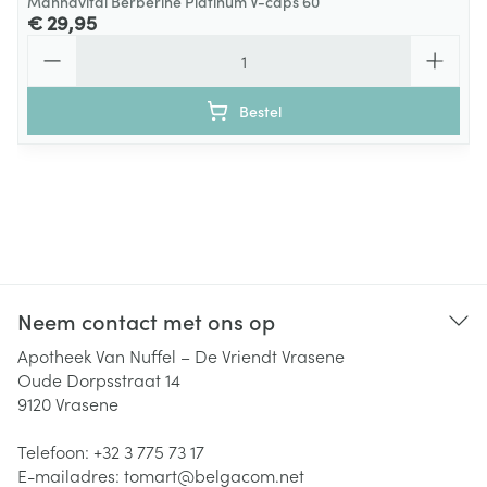
Mannavital Berberine Platinum V-caps 60
€ 29,95
Aantal
Bestel
Neem contact met ons op
Apotheek Van Nuffel – De Vriendt Vrasene
Oude Dorpsstraat 14
9120
Vrasene
Telefoon:
+32 3 775 73 17
E-mailadres:
tomart@
belgacom.net