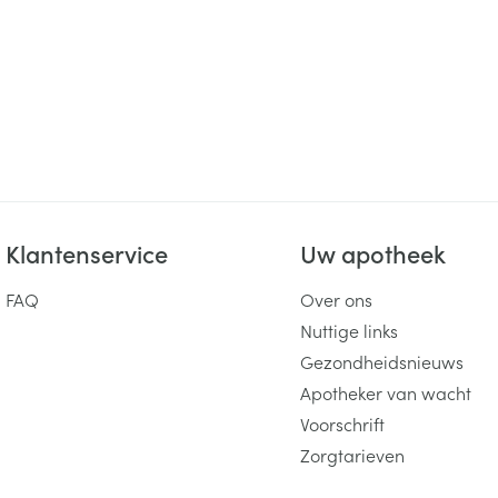
ging
Supplementen
Insectenwe
Mondmaskers
middelen
ssen
 -
id
d
Klantenservice
Uw apotheek
FAQ
Over ons
Nuttige links
Zelfbruiner
Scheren
Gezondheidsnieuws
Apotheker van wacht
Voorschrift
Zorgtarieven