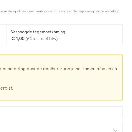
Toon meer
 je in de apotheek een verlaagde prijs en niet de prijs die op onze webshop
Diagnosetesten en
stress
Vlooien en teken
meetapparatuur
Oren
Mond en keel
Verhoogde tegemoetkoming
Alcoholtest
g
Oordopjes
Zuigtabletten
€ 1,00
(6% inclusief btw)
herapie -
Mond, muil of snavel
Bloeddrukmeter
ls
en -druppels
Oorreiniging
Spray - oplossing
Cholesteroltest
zen
Oordruppels
Hartslagmeter
ulpmiddelen
 Na beoordeling door de apotheker kan je het komen afhalen en
Toon meer
ereist.
erming
Hygiëne
Ergonomie
ning en -
Aambeien
s
Bad en douche
Ademhaling en zuurstof
je
Badkamer