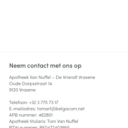
Haar
Gezichtsverzor
Pillendozen en
accessoires
Pigmentstoorni
Gevoelige huid
geïrriteerde hu
Gemengde hui
Doffe huid
Neem contact met ons op
Toon meer
Apotheek Van Nuffel – De Vriendt Vrasene
Oude Dorpsstraat 14
9120
Vrasene
Snurken
Telefoon:
+32 3 775 73 17
E-mailadres:
tomart@
belgacom.net
APB nummer:
462801
Apotheek titularis:
Tom Van Nuffel
BTW nummer:
BE0472403955