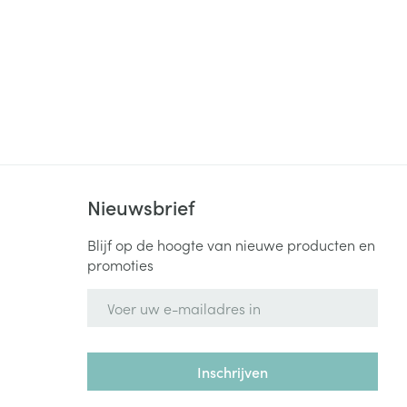
rende
Parfums en
geurproducten
Nieuwsbrief
Blijf op de hoogte van nieuwe producten en
promoties
CBD
E-mail adres
Inschrijven