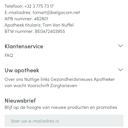
Telefoon:
+32 3 775 73 17
E-mailadres:
tomart@
belgacom.net
APB nummer:
462801
Apotheek titularis:
Tom Van Nuffel
BTW nummer:
BE0472403955
Klantenservice
FAQ
Uw apotheek
Over ons
Nuttige links
Gezondheidsnieuws
Apotheker
van wacht
Voorschrift
Zorgtarieven
Nieuwsbrief
Blijf op de hoogte van nieuwe producten en promoties
E-mail adres