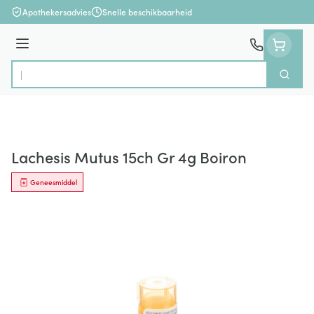
Ga naar de inhoud
Apothekersadvies
Snelle beschikbaarheid
Menu
Zoek
Product, merk, categorie...
Lachesis Mutus 15ch Gr 4g Boiron
Geneesmiddel