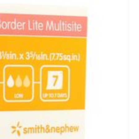
rende
Parfums en
geurproducten
CBD