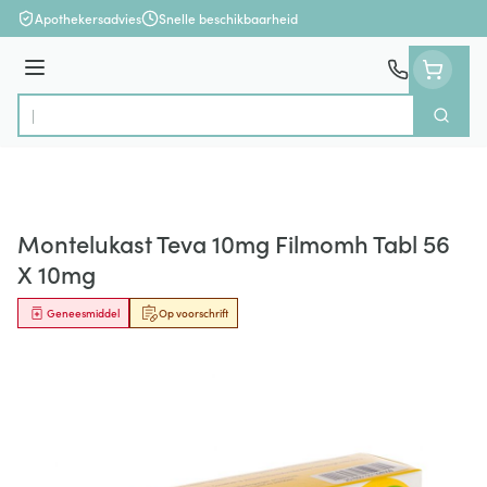
Ga naar de inhoud
Apothekersadvies
Snelle beschikbaarheid
Menu
Zoek
Product, merk, categorie...
Montelukast Teva 10mg Filmomh Tabl 56
X 10mg
Geneesmiddel
Op voorschrift