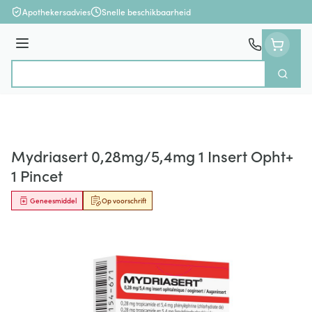
Ga naar de inhoud
Apothekersadvies
Snelle beschikbaarheid
Menu
Zoek
Product, merk, categorie...
Mydriasert 0,28mg/5,4mg 1 Insert Opht+
1 Pincet
Geneesmiddel
Op voorschrift