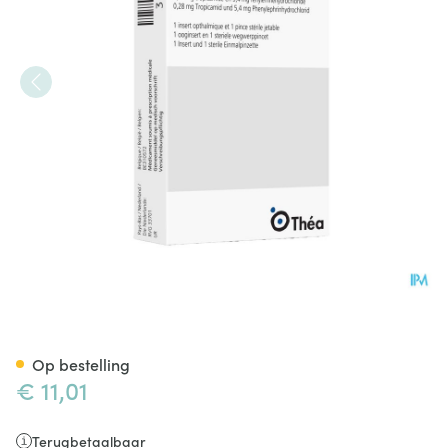
Mydriasert 0,28mg/5,4mg 1 In
Op bestelling
€ 11,01
Terugbetaalbaar