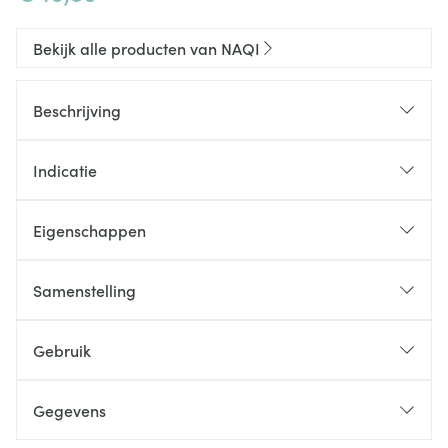
Bekijk alle producten van NAQI
Beschrijving
Indicatie
Eigenschappen
Licht opwarmende olie
Met essentiële oliën
Samenstelling
Stimuleer de bloedcirculatie
Beschermt de huid
Gebruik
Vermindert warmteafgifte
Beschikbaar in handige spray
Licht opwarmende olie
Gegevens
Bevat essentiële oliën