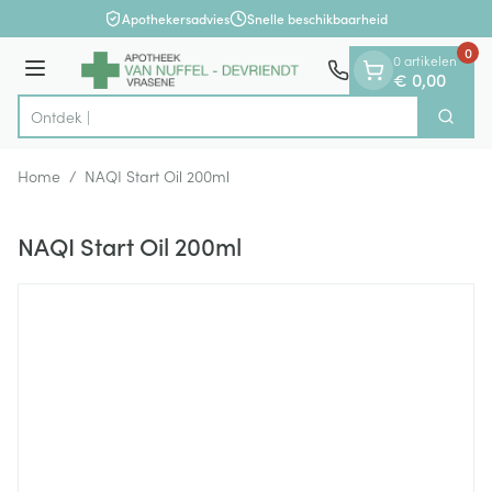
Dia 1 van 1
Ga naar de inhoud
Apothekersadvies
Snelle beschikbaarheid
0
0 artikelen
Menu
€ 0,00
Zoek
Product, merk, categorie...
Home
/
NAQI Start Oil 200ml
NAQI Start Oil 200ml