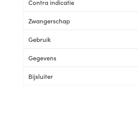
Contra indicatie
ging
Supplementen
Insectenwe
Mondmaskers
middelen
Zwangerschap
ssen
 -
Gebruik
id
d
Gegevens
Bijsluiter
Zelfbruiner
Scheren