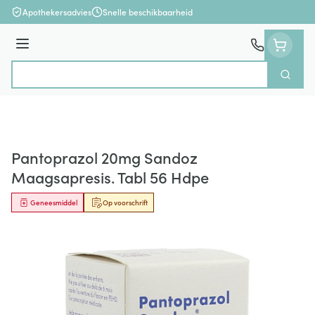
Ga naar de inhoud
Apothekersadvies
Snelle beschikbaarheid
Menu
Zoek
Product, merk, categorie...
Pantoprazol 20mg Sandoz
Maagsapresis. Tabl 56 Hdpe
Geneesmiddel
Op voorschrift