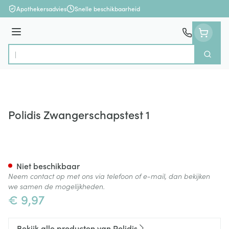
Ga naar de inhoud
Apothekersadvies
Snelle beschikbaarheid
Menu
Zoek
Product, merk, categorie...
Polidis Zwangerschapstest 1
Polidis Zwangerschapstest 1
Niet beschikbaar
Neem contact op met ons via telefoon of e-mail, dan bekijken
we samen de mogelijkheden.
€ 9,97
Bekijk alle producten van Polidis