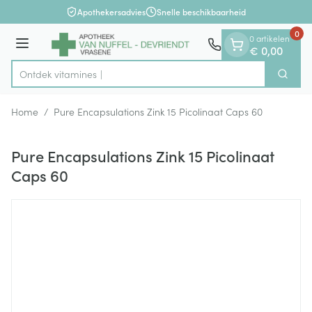
Dia 1 van 1
Ga naar de inhoud
Apothekersadvies
Snelle beschikbaarheid
0
0 artikelen
Menu
€ 0,00
Ontdek vi
Zoek
Product, merk, categorie...
Home
/
Pure Encapsulations Zink 15 Picolinaat Caps 60
Pure Encapsulations Zink 15 Picolinaat
Caps 60