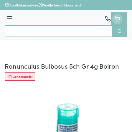
Ga naar de inhoud
Apothekersadvies
Snelle beschikbaarheid
Menu
Zoek
Product, merk, categorie...
Ranunculus Bulbosus 5ch Gr 4g Boiron
Geneesmiddel