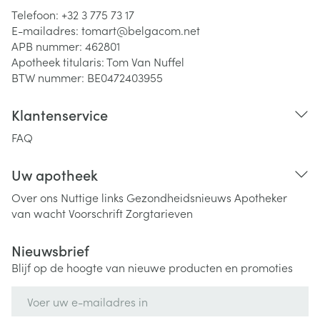
Telefoon:
+32 3 775 73 17
E-mailadres:
tomart@
belgacom.net
APB nummer:
462801
Apotheek titularis:
Tom Van Nuffel
BTW nummer:
BE0472403955
Klantenservice
FAQ
Uw apotheek
Over ons
Nuttige links
Gezondheidsnieuws
Apotheker
van wacht
Voorschrift
Zorgtarieven
Nieuwsbrief
Blijf op de hoogte van nieuwe producten en promoties
E-mail adres