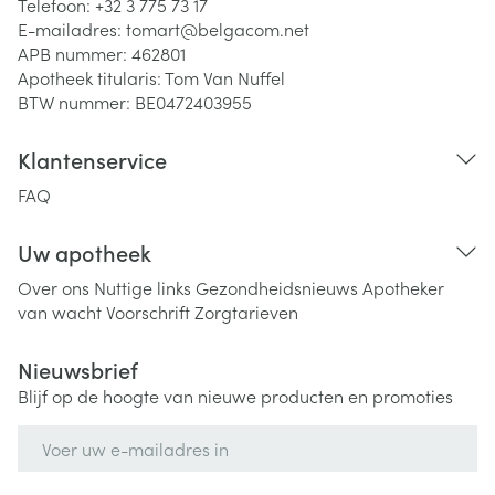
Telefoon:
+32 3 775 73 17
E-mailadres:
tomart@
belgacom.net
APB nummer:
462801
Apotheek titularis:
Tom Van Nuffel
BTW nummer:
BE0472403955
Klantenservice
FAQ
Uw apotheek
Over ons
Nuttige links
Gezondheidsnieuws
Apotheker
van wacht
Voorschrift
Zorgtarieven
Nieuwsbrief
Blijf op de hoogte van nieuwe producten en promoties
E-mail adres