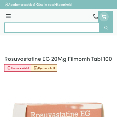
Ga naar de inhoud
Apothekersadvies
Snelle beschikbaarheid
Menu
Zoek
Product, merk, categorie...
Rosuvastatine EG 20Mg Filmomh Tabl 100
Geneesmiddel
Op voorschrift