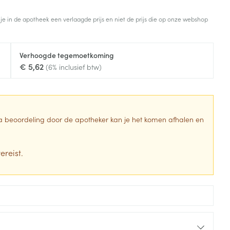
Toon meer
 je in de apotheek een verlaagde prijs en niet de prijs die op onze webshop
Diagnosetesten en
stress
Vlooien en teken
meetapparatuur
Oren
Mond en keel
Verhoogde tegemoetkoming
Alcoholtest
g
Oordopjes
Zuigtabletten
€ 5,62
(6% inclusief btw)
herapie -
Mond, muil of snavel
Bloeddrukmeter
ls
en -druppels
Oorreiniging
Spray - oplossing
Cholesteroltest
zen
Oordruppels
Hartslagmeter
ulpmiddelen
 Na beoordeling door de apotheker kan je het komen afhalen en
Toon meer
ereist.
erming
Hygiëne
Ergonomie
ning en -
Aambeien
s
Bad en douche
Ademhaling en zuurstof
je
Badkamer