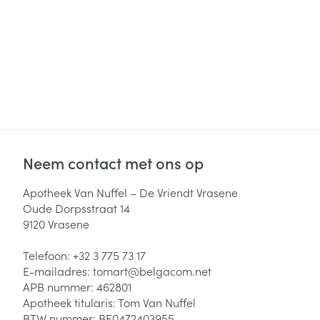
Haar
Gezichtsverzor
Pillendozen en
accessoires
Pigmentstoorni
Gevoelige huid
geïrriteerde hu
Gemengde hui
Doffe huid
Neem contact met ons op
Toon meer
Apotheek Van Nuffel – De Vriendt Vrasene
Oude Dorpsstraat 14
9120
Vrasene
Snurken
Telefoon:
+32 3 775 73 17
E-mailadres:
tomart@
belgacom.net
APB nummer:
462801
Apotheek titularis:
Tom Van Nuffel
BTW nummer:
BE0472403955