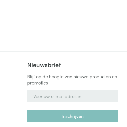
rende
Parfums en
geurproducten
Nieuwsbrief
Blijf op de hoogte van nieuwe producten en
promoties
CBD
E-mail adres
Inschrijven