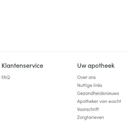
ging
Supplementen
Insectenwe
Mondmaskers
middelen
ssen
 -
id
d
Klantenservice
Uw apotheek
FAQ
Over ons
Nuttige links
Zelfbruiner
Scheren
Gezondheidsnieuws
Apotheker van wacht
Voorschrift
Zorgtarieven