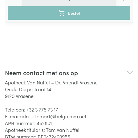
Bestel
Neem contact met ons op
Apotheek Van Nuffel – De Vriendt Vrasene
Oude Dorpsstraat 14
9120
Vrasene
Telefoon:
+32 3 775 73 17
E-mailadres:
tomart@
belgacom.net
APB nummer:
462801
Apotheek titularis:
Tom Van Nuffel
BTW nummer:
BE0472403955