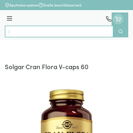
Ga naar de inhoud
Apothekersadvies
Snelle beschikbaarheid
Menu
Zoek
Product, merk, categorie...
Solgar Cran Flora V-caps 60