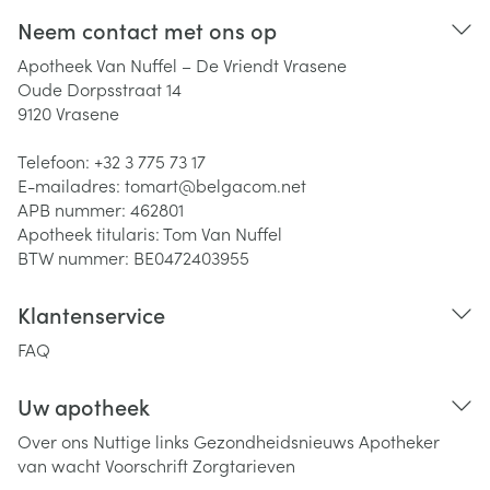
Neem contact met ons op
Apotheek Van Nuffel – De Vriendt Vrasene
Oude Dorpsstraat 14
9120
Vrasene
Telefoon:
+32 3 775 73 17
E-mailadres:
tomart@
belgacom.net
APB nummer:
462801
Apotheek titularis:
Tom Van Nuffel
BTW nummer:
BE0472403955
Klantenservice
FAQ
Uw apotheek
Over ons
Nuttige links
Gezondheidsnieuws
Apotheker
van wacht
Voorschrift
Zorgtarieven