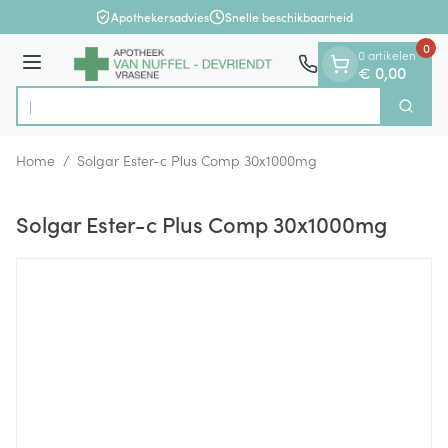
Dia 1 van 1
Ga naar de inhoud
Apothekersadvies
Snelle beschikbaarheid
0
0 artikelen
Menu
€ 0,00
Op
Zoek
Product, merk, categorie...
Home
/
Solgar Ester-c Plus Comp 30x1000mg
Solgar Ester-c Plus Comp 30x1000mg