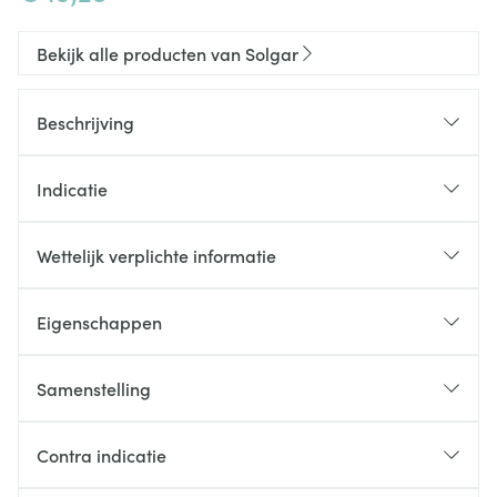
Bekijk alle producten van Solgar
Beschrijving
Indicatie
Wettelijk verplichte informatie
Eigenschappen
Zonder gist
Zonder gluten
Samenstelling
Zonder zuivel
Vitamine C (Ester-C®, calcium-L-ascorbaat*)
Zonder soja
Contra indicatie
(1250% RI) 1000 mg
Is de meest effectieve vorm van vitamine C
Zonder sucrose