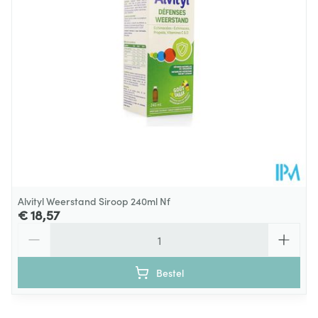
plantaardig glycerine).
Ester-C® is een geregistreerde handelsnaam
van The Ester-C Company.
Alvityl Weerstand Siroop 240ml Nf
€ 18,57
Aantal
Bestel